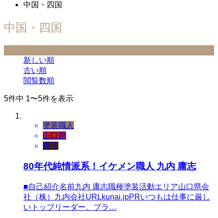
中国・四国
中国・四国
並べ替え条件
新しい順
古い順
閲覧数順
5件中 1〜5件を表示
塗装職人
山口県
男子
80年代純情派系！イケメン職人 九内 庸志
■自己紹介名前九内 庸志職種塗装活動エリア山口県会
社（株）九内会社URLkunai.jpPRいつもは仕事に厳し
いトップリーダー。プラ…