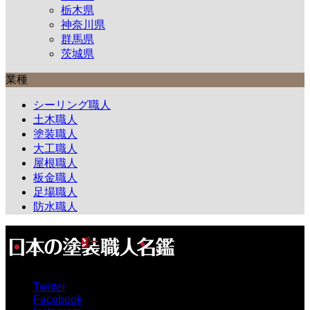
栃木県
神奈川県
群馬県
茨城県
業種
シーリング職人
土木職人
塗装職人
大工職人
屋根職人
板金職人
足場職人
防水職人
Twitter
Facebook