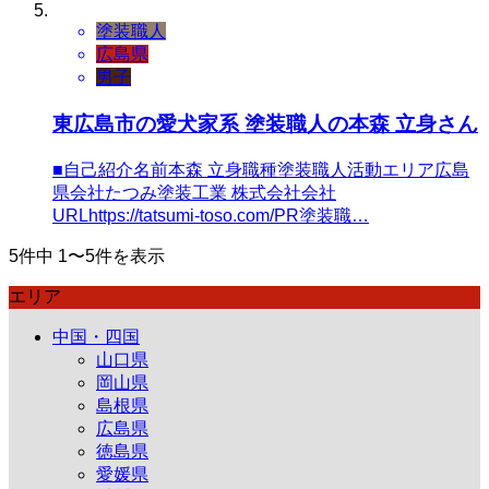
塗装職人
広島県
男子
東広島市の愛犬家系 塗装職人の本森 立身さん
■自己紹介名前本森 立身職種塗装職人活動エリア広島
県会社たつみ塗装工業 株式会社会社
URLhttps://tatsumi-toso.com/PR塗装職…
5件中 1〜5件を表示
エリア
中国・四国
山口県
岡山県
島根県
広島県
徳島県
愛媛県