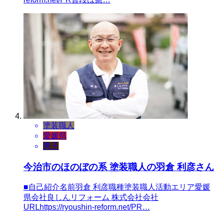
塗装職人
愛媛県
男子
今治市のほのぼの系 塗装職人の羽倉 利彦さん
■自己紹介名前羽倉 利彦職種塗装職人活動エリア愛媛
県会社良しんリフォーム 株式会社会社
URLhttps://ryoushin-reform.net/PR…