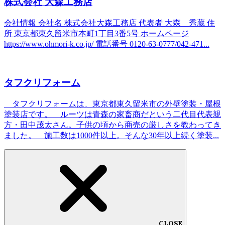
株式会社 大森工務店
会社情報 会社名 株式会社大森工務店 代表者 大森 秀蔵 住
所 東京都東久留米市本町1丁目3番5号 ホームページ
https://www.ohmori-k.co.jp/ 電話番号 0120-63-0777/042-471...
タフクリフォーム
タフクリフォームは、東京都東久留米市の外壁塗装・屋根
塗装店です。 ルーツは青森の家畜商だという二代目代表親
方・田中茂太さん。子供の頃から商売の厳しさを教わってき
ました。 施工数は1000件以上。そんな30年以上続く塗装...
CLOSE