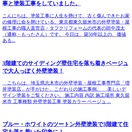
事と塗装工事をしていました。
こんにちは。塗装工事に人生を懸けて、古く傷んできたお家
の修理に命を懸けている、東京都東久留米市の外壁塗装・屋
根工事の職人直営店・タフクリフォームの代表の田中茂太
（通称・もったさん）です。 今日は、築50年以上の、価値
ある...
3階建てのサイディング壁住宅を落ち着きベージュ
で大人っぽく外壁塗装！
こちらは、埼玉県志木市の外壁塗装・屋根工事専門店「増
井塗装店」が手がけた、こだわりの施工事例。 美しいデ
ザイン塗装をご覧ください。 施工内容 内訳 施工場所 東久留
米市 工事種類 外壁塗装工事 塗装カラー ベージュ ...
ブルー・ホワイトのツートン外壁塗装で3階建て住
宅を落ち着いた印象に！