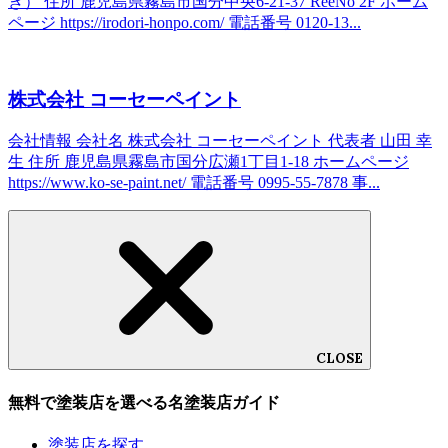
き） 住所 鹿児島県霧島市国分中央6-21-37 ReeNo 2F ホーム
ページ https://irodori-honpo.com/ 電話番号 0120-13...
株式会社 コーセーペイント
会社情報 会社名 株式会社 コーセーペイント 代表者 山田 幸
生 住所 鹿児島県霧島市国分広瀬1丁目1-18 ホームページ
https://www.ko-se-paint.net/ 電話番号 0995-55-7878 事...
CLOSE
無料で塗装店を選べる名塗装店ガイド
塗装店を探す