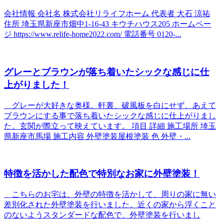
会社情報 会社名 株式会社リライフホーム 代表者 大石 涼祐
住所 埼玉県新座市畑中1-16-43 キウチハウス205 ホームペー
ジ https://www.relife-home2022.com/ 電話番号 0120-...
グレーとブラウンが落ち着いたシックな感じに仕
上がりました！
グレーが大好きな奥様。軒裏、破風板を白にせず、あえて
ブラウンにする事で落ち着いたシックな感じに仕上がりまし
た。玄関が際立って映えています。 項目 詳細 施工場所 埼玉
県新座市馬場 施工内容 外壁塗装屋根塗装 色 外壁・...
特徴を活かした配色で特別なお家に外壁塗装！
こちらのお宅は、外壁の特徴を活かして、周りの家に無い
差別化された外壁塗装を行いました。近くの家から浮くこと
のないようスタンダードな配色で、外壁塗装を行いまし