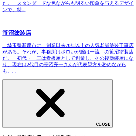
た。 スタンダードな色ながらも明るい印象を与えるデザイ
ンで、特...
笹沼塗装店
埼玉県新座市に、創業以来70年以上の人気老舗塗装工事店
がある。それが、事務所はボロいが腕は一流！の笹沼塗装店
だ。 初代・一三は看板屋として創業し、その後塗装屋にな
り、現在は2代目の笹沼亮一さんが代表親方を務めながら
も、...
CLOSE