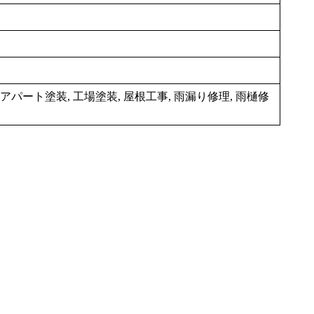
 アパート塗装, 工場塗装, 屋根工事, 雨漏り修理, 雨樋修