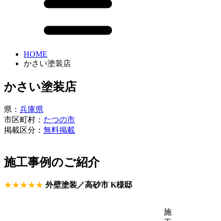
HOME
かさい塗装店
かさい塗装店
県：
兵庫県
市区町村：
たつの市
掲載区分：
無料掲載
施工事例のご紹介
★★★★★
外壁塗装／高砂市 K様邸
施