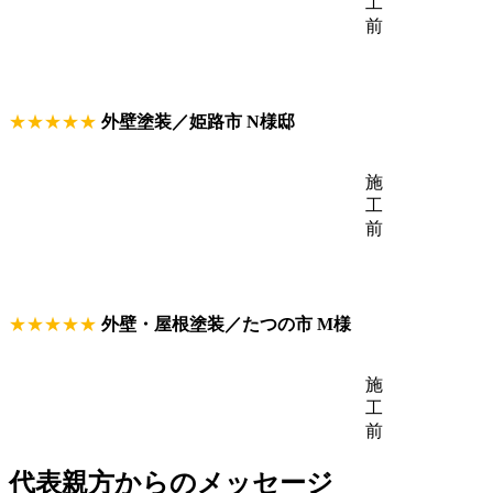
工
前
★★★★★
外壁塗装／姫路市 N様邸
施
工
前
★★★★★
外壁・屋根塗装／たつの市 M様
施
工
前
代表親方からのメッセージ