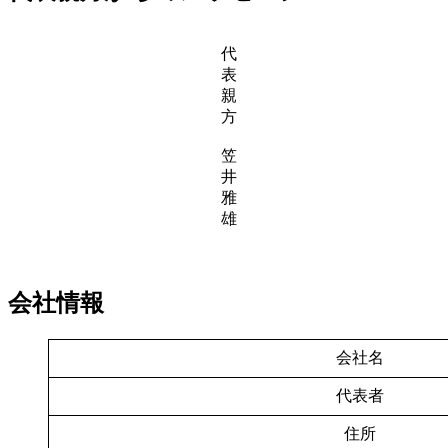
代
表
親
方
笠
井
雅
雄
会社情報
会社名
代表者
住所