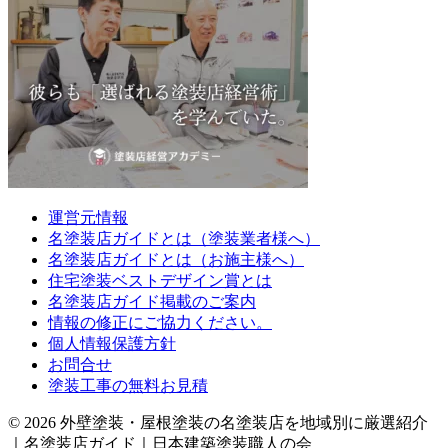
おそれがあるとき
予め次の事項を告知あるいは公表し、かつ個人情報保護委員会に届
出をしたとき
(1)利用目的に第三者への提供を含むこと
(2)第三者に提供されるデータの項目
(3)第三者への提供の手段または方法
(4)本人の求めに応じて個人情報の第三者への提供を停止すること
(5)本人の求めを受け付ける方法
前項の定めにかかわらず、次に掲げる場合には、当該情報の提供先
は第三者に該当しないものとします。
運営元情報
➀利用目的の達成に必要な範囲内において個人情報の取扱いの全部
名塗装店ガイドとは（塗装業者様へ）
または一部を委託する場合
名塗装店ガイドとは（お施主様へ）
②合併その他の事由による事業の承継に伴って個人情報が提供され
住宅塗装ベストデザイン賞とは
る場合
名塗装店ガイド掲載のご案内
③個人情報を特定の者との間で共同して利用する場合であって、そ
の旨並びに共同して利用される個人情報の項目、共同して利用する
情報の修正にご協力ください。
者の範囲、利用する者の利用目的および当該個人情報の管理につい
個人情報保護方針
て責任を有する者の氏名または名称について、あらかじめ本人に通
お問合せ
知し、または本人が容易に知り得る状態に置いた場合
塗装工事の無料お見積
個人情報の開示
© 2026 外壁塗装・屋根塗装の名塗装店を地域別に厳選紹介
当サイトは、本人から個人情報の開示を求められたときは、本人に
対し、遅滞なくこれを開示します。ただし、開示することにより次
｜名塗装店ガイド｜日本建築塗装職人の会