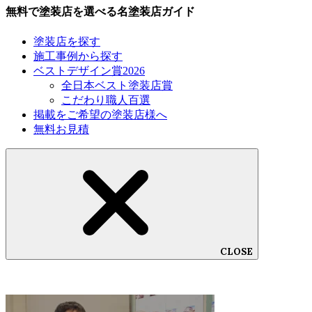
無料で塗装店を選べる名塗装店ガイド
➀当サイトでは、利用目的が変更前と関連性を有すると合理的に認
められる場合に限り，個人情報の利用目的を変更するものとしま
す。
塗装店を探す
②利用目的の変更を行った場合には、変更後の目的について、所定
施工事例から探す
の方法により、ユーザーに通知し、または本ウェブサイト上に公表
ベストデザイン賞2026
するものとします。
全日本ベスト塗装店賞
個人情報の管理
こだわり職人百選
当サイトでは、個人情報の紛失・破損・漏えい・改ざんを防止する
掲載をご希望の塗装店様へ
ために、適切なセキュリティを施した環境で個人情報を厳重に管理
無料お見積
いたします。
個人情報の第三者提供
当サイトは、次に掲げる場合を除いて、あらかじめユーザーの同意
を得ることなく、第三者に個人情報を提供することはありません。
ただし、個人情報保護法その他の法令で認められる場合を除きま
す。
➀人の生命、身体または財産の保護のために必要がある場合であっ
て、本人の同意を得ることが困難であるとき
CLOSE
②公衆衛生の向上または児童の健全な育成の推進のために特に必要
がある場合であって、本人の同意を得ることが困難であるとき
③国の機関もしくは地方公共団体またはその委託を受けた者が法令
の定める事務を遂行することに対して協力する必要がある場合であ
って、本人の同意を得ることにより当該事務の遂行に支障を及ぼす