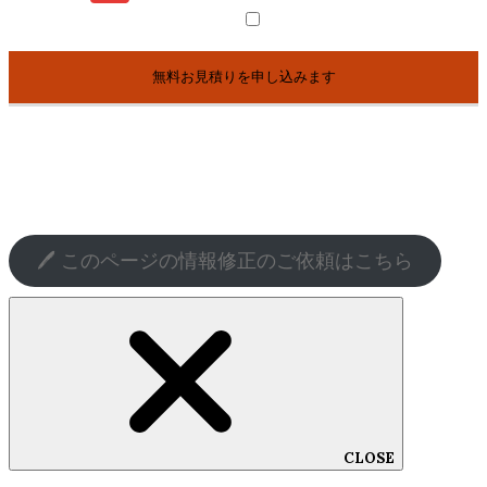
個人情報の取得方法
当サイトはユーザーが利用登録をする際に氏名、メールアドレス、
クレジットカード番号などの個人情報をお尋ねすることがありま
す。また、ユーザーと提携先などとの間でなされたユーザーの個人
情報を含む取引記録や決済に関する情報を、本サービスの提携先
（情報提供元、広告主、広告配信先などを含みます。以下｢提携先｣
といいます。）などから収集することがあります。
個人情報を利用する目的
当サイトが個人情報を収集・利用する目的は、以下のとおりです。
➀経営コンテンツ・経営コンサルティングコンテンツの提供のため
②ユーザーからのお問い合わせに回答するため（本人確認を行うこ
とを含む）
🖊️ このページの情報修正のご依頼はこちら
③ユーザーが利用中のサービスの新機能、更新情報、キャンペーン
等及び青木経営が提供する他のサービスの案内のメールを送付する
ため
④メンテナンス、重要なお知らせなど必要に応じたご連絡のため
⑤利用規約に違反したユーザーや不正・不当な目的でサービスを利
用しようとするユーザーの特定をし、ご利用をお断りするため
⑥ユーザーにご自身の登録情報の閲覧や変更、削除、ご利用状況の
閲覧を行っていただくため
⑦有料サービスにおいて、ユーザーに利用料金を請求するため
⑧上記の利用目的に付随する目的
CLOSE
利用目的の変更