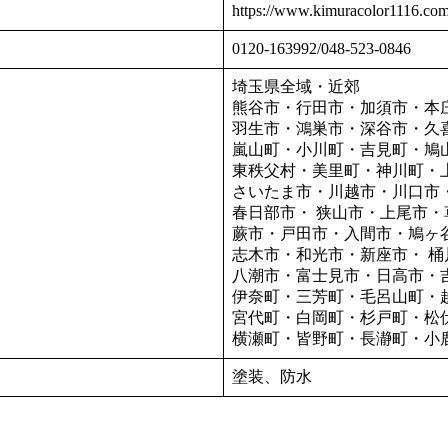
https://www.kimuracolor1116.com
0120-163992/048-523-0846
埼玉県全域・近郊
熊谷市・行田市・加須市・本
羽生市・鴻巣市・深谷市・久
嵐山町・小川町・吉見町・鳩
東秩父村・美里町・神川町・
さいたま市・川越市・川口市
春日部市・ 狭山市・上尾市
蕨市・戸田市・入間市・鳩ヶ
志木市・和光市・新座市・ 桶
八潮市・富士見市・日高市・
伊奈町・三芳町・毛呂山町・
宮代町・白岡町・杉戸町・松
横瀬町・皆野町・長瀞町・小
塗装、防水