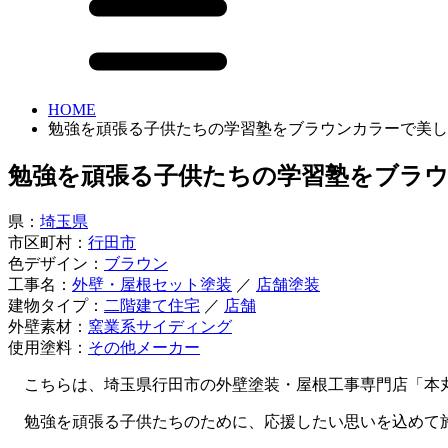
HOME
勉強を頑張る子供たちの学習塾をブラウンカラーで美し
勉強を頑張る子供たちの学習塾をブラ
県：
埼玉県
市区町村：
行田市
色デザイン：
ブラウン
工事名：
外壁・屋根セット塗装
／
店舗塗装
建物タイプ：
二階建て住宅
／
店舗
外壁素材：
窯業系サイディング
使用塗料：
その他メーカー
こちらは、埼玉県行田市の外壁塗装・屋根工事専門店「本
勉強を頑張る子供たちのために、応援したい思いを込めて