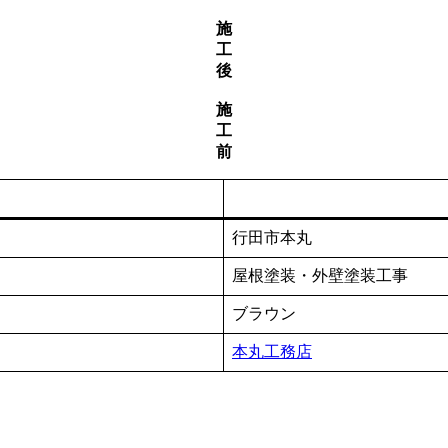
施
工
後
施
工
前
行田市本丸
屋根塗装・外壁塗装工事
ブラウン
本丸工務店