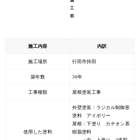
施
工
前
施工内容
内訳
施工場所
行田市持田
築年数
30年
工事種類
屋根塗装工事
外壁塗装：ラジカル制御形
塗料 アイボリー
屋根：下塗り カチオン系
使用した塗料
樹脂塗料
：中、上塗り 2液型