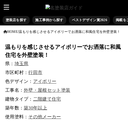
塗装店を探す
施工事例から探す
ベストデザイン賞2026
掲載を
HOME
温もりを感じさせるアイボリーでお洒落に和風住宅を外壁塗装！
温もりを感じさせるアイボリーでお洒落に和風
住宅を外壁塗装！
県：
埼玉県
市区町村：
行田市
色デザイン：
アイボリー
工事名：
外壁・屋根セット塗装
建物タイプ：
二階建て住宅
築年数：
築30年以上
使用塗料：
その他メーカー