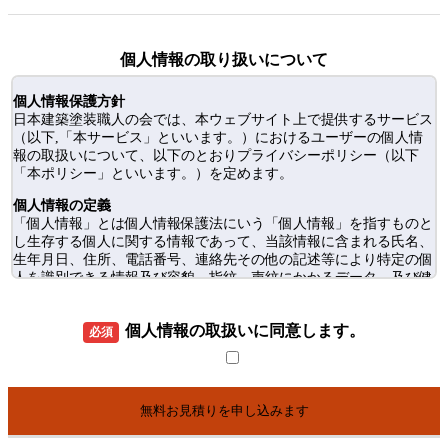
個人情報の取り扱いについて
個人情報保護方針
日本建築塗装職人の会では、本ウェブサイト上で提供するサービス
（以下,「本サービス」といいます。）におけるユーザーの個人情
報の取扱いについて、以下のとおりプライバシーポリシー（以下
「本ポリシー」といいます。）を定めます。
個人情報の定義
「個人情報」とは個人情報保護法にいう「個人情報」を指すものと
し生存する個人に関する情報であって、当該情報に含まれる氏名、
生年月日、住所、電話番号、連絡先その他の記述等により特定の個
人を識別できる情報及び容貌、指紋、声紋にかかるデータ、及び健
康保険証の保険者番号などの当該情報単体から特定の個人を識別で
きる情報（個人識別情報）を指します。
個人情報の取扱いに同意します。
必須
個人情報の取得方法
当サイトはユーザーが利用登録をする際に氏名、メールアドレス、
クレジットカード番号などの個人情報をお尋ねすることがありま
す。また、ユーザーと提携先などとの間でなされたユーザーの個人
情報を含む取引記録や決済に関する情報を、本サービスの提携先
（情報提供元、広告主、広告配信先などを含みます。以下｢提携先｣