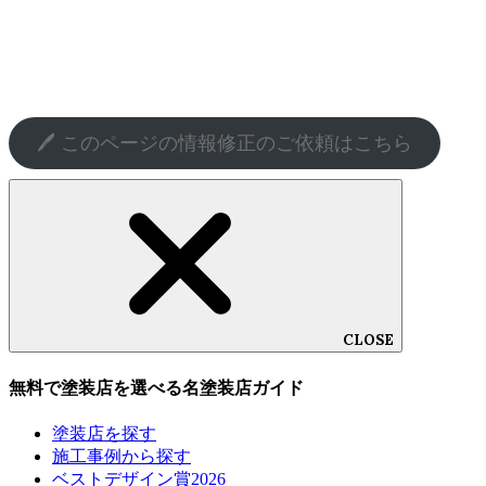
といいます。）などから収集することがあります。
個人情報を利用する目的
当サイトが個人情報を収集・利用する目的は、以下のとおりです。
➀経営コンテンツ・経営コンサルティングコンテンツの提供のため
②ユーザーからのお問い合わせに回答するため（本人確認を行うこ
とを含む）
🖊️ このページの情報修正のご依頼はこちら
③ユーザーが利用中のサービスの新機能、更新情報、キャンペーン
等及び青木経営が提供する他のサービスの案内のメールを送付する
ため
④メンテナンス、重要なお知らせなど必要に応じたご連絡のため
⑤利用規約に違反したユーザーや不正・不当な目的でサービスを利
用しようとするユーザーの特定をし、ご利用をお断りするため
⑥ユーザーにご自身の登録情報の閲覧や変更、削除、ご利用状況の
閲覧を行っていただくため
⑦有料サービスにおいて、ユーザーに利用料金を請求するため
⑧上記の利用目的に付随する目的
CLOSE
利用目的の変更
無料で塗装店を選べる名塗装店ガイド
➀当サイトでは、利用目的が変更前と関連性を有すると合理的に認
められる場合に限り，個人情報の利用目的を変更するものとしま
す。
塗装店を探す
②利用目的の変更を行った場合には、変更後の目的について、所定
施工事例から探す
の方法により、ユーザーに通知し、または本ウェブサイト上に公表
ベストデザイン賞2026
するものとします。