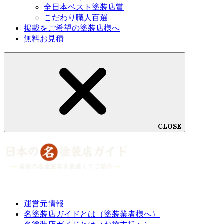
全日本ベスト塗装店賞
個人情報の管理
こだわり職人百選
当サイトでは、個人情報の紛失・破損・漏えい・改ざんを防止する
掲載をご希望の塗装店様へ
ために、適切なセキュリティを施した環境で個人情報を厳重に管理
無料お見積
いたします。
個人情報の第三者提供
当サイトは、次に掲げる場合を除いて、あらかじめユーザーの同意
を得ることなく、第三者に個人情報を提供することはありません。
ただし、個人情報保護法その他の法令で認められる場合を除きま
す。
➀人の生命、身体または財産の保護のために必要がある場合であっ
て、本人の同意を得ることが困難であるとき
CLOSE
②公衆衛生の向上または児童の健全な育成の推進のために特に必要
がある場合であって、本人の同意を得ることが困難であるとき
③国の機関もしくは地方公共団体またはその委託を受けた者が法令
の定める事務を遂行することに対して協力する必要がある場合であ
って、本人の同意を得ることにより当該事務の遂行に支障を及ぼす
おそれがあるとき
予め次の事項を告知あるいは公表し、かつ個人情報保護委員会に届
出をしたとき
運営元情報
(1)利用目的に第三者への提供を含むこと
名塗装店ガイドとは（塗装業者様へ）
(2)第三者に提供されるデータの項目