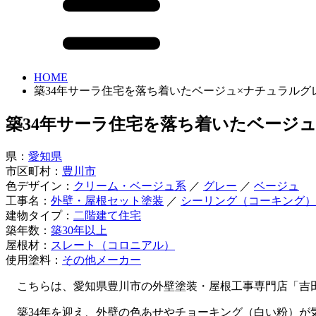
HOME
築34年サーラ住宅を落ち着いたベージュ×ナチュラル
築34年サーラ住宅を落ち着いたベージ
県：
愛知県
市区町村：
豊川市
色デザイン：
クリーム・ベージュ系
／
グレー
／
ベージュ
工事名：
外壁・屋根セット塗装
／
シーリング（コーキング）
建物タイプ：
二階建て住宅
築年数：
築30年以上
屋根材：
スレート（コロニアル）
使用塗料：
その他メーカー
こちらは、愛知県豊川市の外壁塗装・屋根工事専門店「吉
築34年を迎え、外壁の色あせやチョーキング（白い粉）が