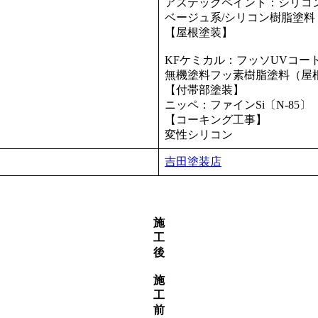
アステックペイント：シリコ
ベージュ系/シリコン樹脂塗
【屋根塗装】
KFケミカル：フッソUVコー
無機塗料フッ素樹脂塗料（屋
【付帯部塗装】
ニッペ：ファインSi〔N-85〕
【コーキング工事】
変性シリコン
吉田塗装店
施
工
後
施
工
前