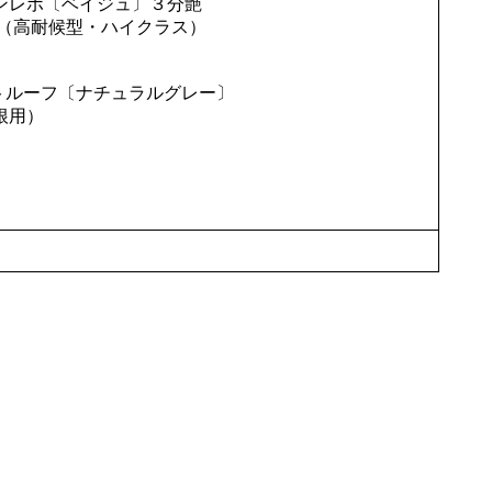
ンレボ〔ベイジュ〕３分艶
料（高耐候型・ハイクラス）
トルーフ〔ナチュラルグレー〕
根用）