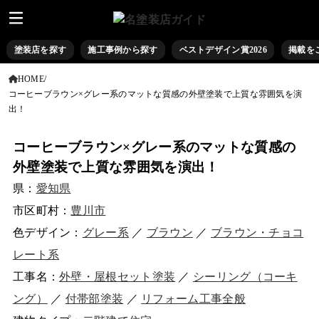
塗装店を探す
施工事例から探す
ベストデザイン賞2026
掲載を
HOME
コーヒーブラウン×グレー系のマットな質感の外壁塗装で上質な雰囲気を演
出！
コーヒーブラウン×グレー系のマットな質感の
外壁塗装で上質な雰囲気を演出！
県：
愛知県
市区町村：
豊川市
色デザイン：
グレー系
／
ブラウン
／
ブラウン・チョコ
レート系
工事名：
外壁・屋根セット塗装
／
シーリング（コーキ
ング）
／
付帯部塗装
／
リフォーム工事全般