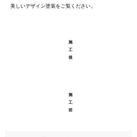
美しいデザイン塗装をご覧ください。
施
工
後
施
工
前