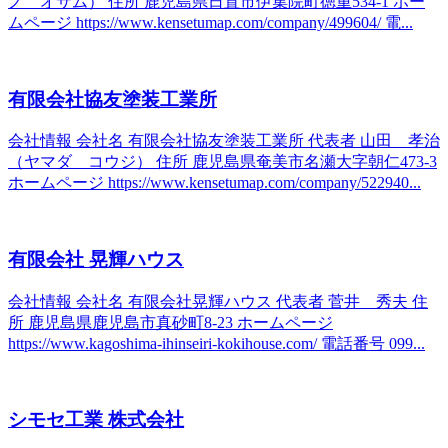
ノ オサム） 住所 鹿児島県日置市伊集院町徳重534-1 ホー
ムページ https://www.kensetumap.com/company/499604/ 電...
有限会社協友塗装工業所
会社情報 会社名 有限会社協友塗装工業所 代表者 山田 孝治
（ヤマダ コウジ） 住所 鹿児島県奄美市名瀬大字朝仁473-3
ホームページ https://www.kensetumap.com/company/522940...
有限会社 晃輝ハウス
会社情報 会社名 有限会社晃輝ハウス 代表者 菅井 秀夫 住
所 鹿児島県鹿児島市真砂町8-23 ホームページ
https://www.kagoshima-ihinseiri-kokihouse.com/ 電話番号 099...
シモセ工業 株式会社