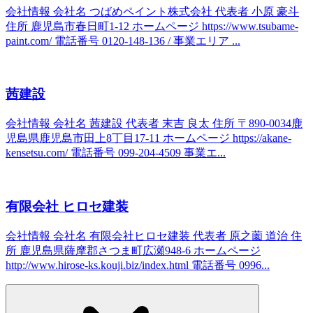
会社情報 会社名 つばめペイント株式会社 代表者 小原 豪斗
住所 鹿児島市春日町1-12 ホームページ https://www.tsubame-
paint.com/ 電話番号 0120-148-136 / 事業エリア ...
茜建設
会社情報 会社名 茜建設 代表者 末吉 良太 住所 〒890-0034鹿
児島県鹿児島市田上8丁目17-11 ホームページ https://akane-
kensetsu.com/ 電話番号 099-204-4509 事業エ...
有限会社 ヒロセ建装
会社情報 会社名 有限会社ヒロセ建装 代表者 原之薗 道治 住
所 鹿児島県薩摩郡さつま町広瀬948-6 ホームページ
http://www.hirose-ks.kouji.biz/index.html 電話番号 0996...