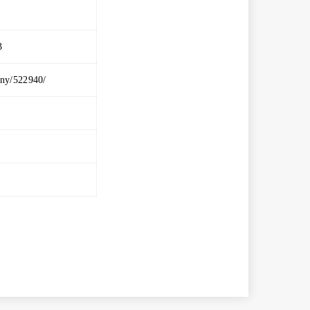
3
ny/522940/