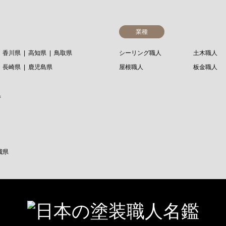
業種
香川県
高知県
鳥取県
シーリング職人
土木職人
長崎県
鹿児島県
屋根職人
板金職人
県
城県