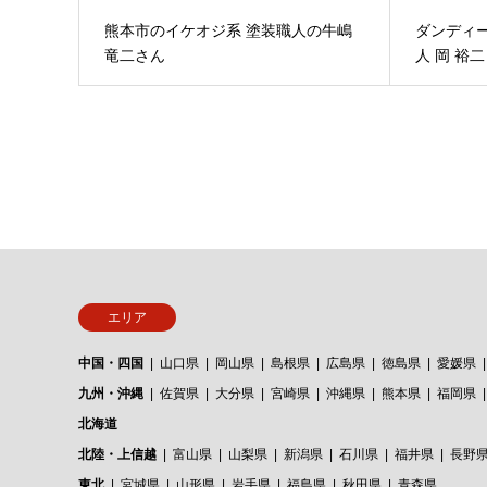
熊本市のイケオジ系 塗装職人の牛嶋
ダンディ
竜二さん
人 岡 裕二
エリア
中国・四国
山口県
岡山県
島根県
広島県
徳島県
愛媛県
九州・沖縄
佐賀県
大分県
宮崎県
沖縄県
熊本県
福岡県
北海道
北陸・上信越
富山県
山梨県
新潟県
石川県
福井県
長野
東北
宮城県
山形県
岩手県
福島県
秋田県
青森県