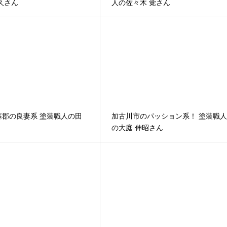
久さん
人の佐々木 覚さん
蘇郡の良妻系 塗装職人の田
加古川市のパッション系！ 塗装職
の大庭 伸昭さん