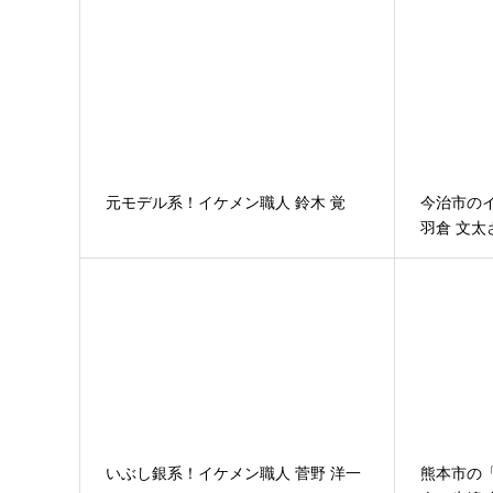
元モデル系！イケメン職人 鈴木 覚
今治市の
羽倉 文太
いぶし銀系！イケメン職人 菅野 洋一
熊本市の