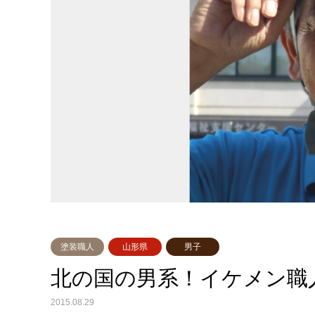
塗装職人
山形県
男子
北の国の男系！イケメン職人
2015.08.29