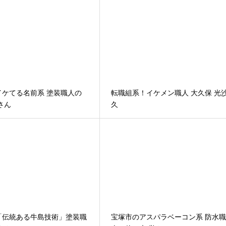
イケてる名前系 塗装職人の
転職組系！イケメン職人 大久保 光
さん
久
「伝統ある牛島技術」塗装職
宝塚市のアスパラベーコン系 防水