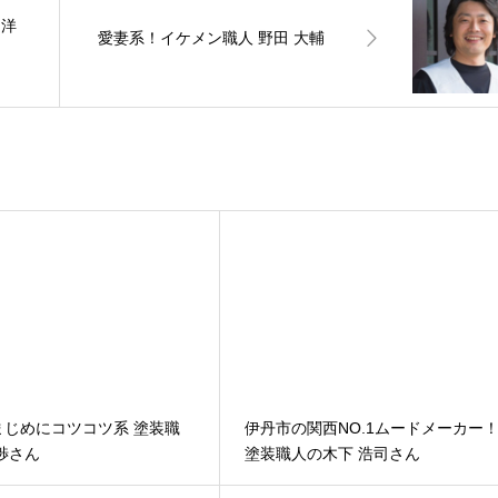
 洋
愛妻系！イケメン職人 野田 大輔
まじめにコツコツ系 塗装職
伊丹市の関西NO.1ムードメーカー
渉さん
塗装職人の木下 浩司さん