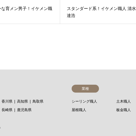
ーな育メン男子！イケメン職
スタンダード系！イケメン職人 清
達浩
業種
香川県
高知県
鳥取県
シーリング職人
土木職人
長崎県
鹿児島県
屋根職人
板金職人
県