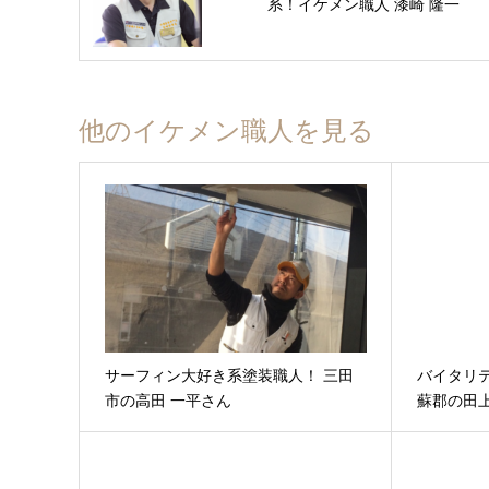
系！イケメン職人 漆崎 隆一
他のイケメン職人を見る
サーフィン大好き系塗装職人！ 三田
バイタリ
市の高田 一平さん
蘇郡の田上