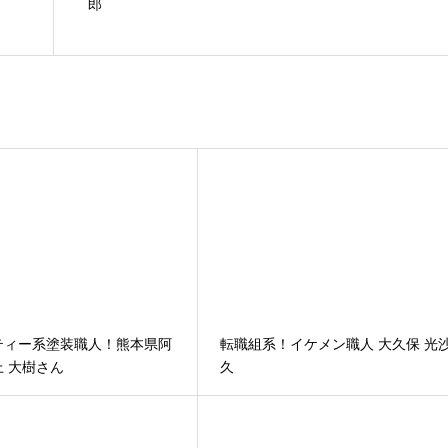
郎
ティー系塗装職人！熊本県阿
転職組系！イケメン職人 大久保 光
 大樹さん
久