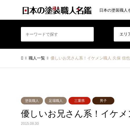
日本の塗装職人
職人一覧
優しいお兄さん系！イケメン職人 久保 信也
塗装職人
足場職人
三重県
男子
優しいお兄さん系！イケメン
2015.08.30