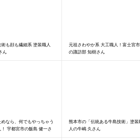
技術も顔も繊細系 塗装職人
元祖さわやか系 大工職人！富士宮
さん
の諏訪部 知樹さん
ためなら、何でもやっちゃう
熊本市の「伝統ある牛島技術」塗装
！ 宇都宮市の飯島 健一さ
人の牛嶋 久さん