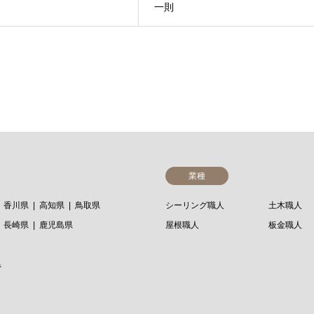
一則
業種
香川県
高知県
鳥取県
シーリング職人
土木職人
長崎県
鹿児島県
屋根職人
板金職人
県