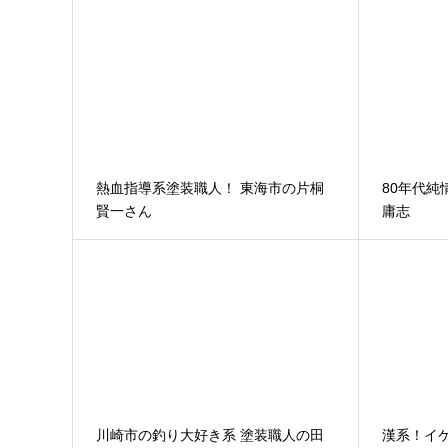
熱血指導系塗装職人！ 東海市の片桐
80年代純
賢一さん
庸志
川崎市の釣り大好き系 塗装職人の田
漢系！イケ