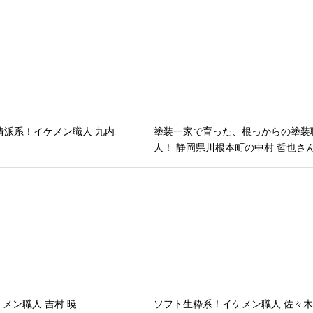
情派系！イケメン職人 九内
塗装一家で育った、根っからの塗装
人！ 静岡県川根本町の中村 哲也さ
メン職人 吉村 暁
ソフト生粋系！イケメン職人 佐々