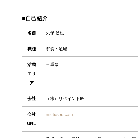
■自己紹介
名前
久保 信也
職種
塗装・足場
活動
三重県
エリ
ア
会社
（株）リペイント匠
会社
mietosou.com
URL