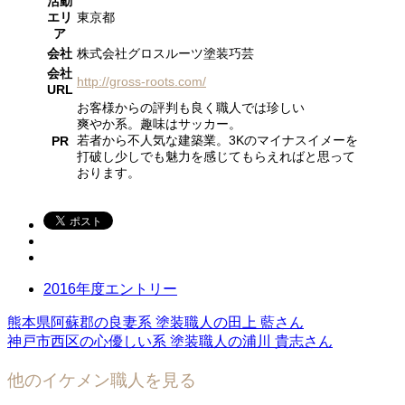
活動
エリ
東京都
ア
会社
株式会社グロスルーツ塗装巧芸
会社
http://gross-roots.com/
URL
お客様からの評判も良く職人では珍しい
爽やか系。趣味はサッカー。
若者から不人気な建築業。3Kのマイナスイメーを
PR
打破し少しでも魅力を感じてもらえればと思って
おります。
2016年度エントリー
熊本県阿蘇郡の良妻系 塗装職人の田上 藍さん
神戸市西区の心優しい系 塗装職人の浦川 貴志さん
他のイケメン職人を見る