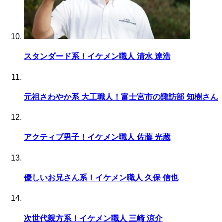
スタンダード系！イケメン職人 清水 達浩
元祖さわやか系 大工職人！富士宮市の諏訪部 知樹さん
アクティブ男子！イケメン職人 佐藤 光蔵
優しいお兄さん系！イケメン職人 久保 信也
次世代親方系！イケメン職人 三崎 涼介