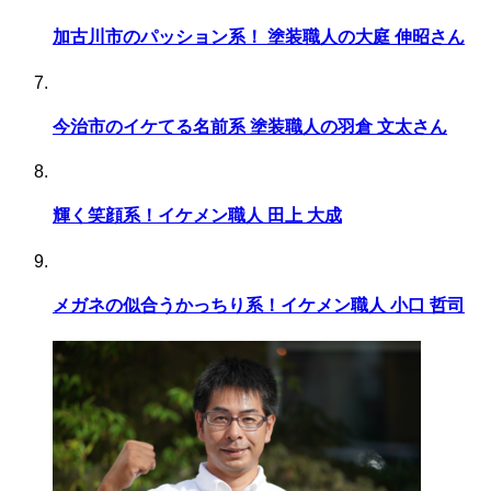
加古川市のパッション系！ 塗装職人の大庭 伸昭さん
今治市のイケてる名前系 塗装職人の羽倉 文太さん
輝く笑顔系！イケメン職人 田上 大成
メガネの似合うかっちり系！イケメン職人 小口 哲司