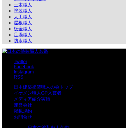
土木職人
塗装職人
大工職人
屋根職人
板金職人
足場職人
防水職人
Twitter
Facebook
Instagram
RSS
日本建築塗装職人の会トップ
イケメン職人GP入賞者
メディア紹介実績
運営会社
掲載規約
お問合せ
Copyright
©
日本の塗装職人名鑑
. All Rights Reserved.